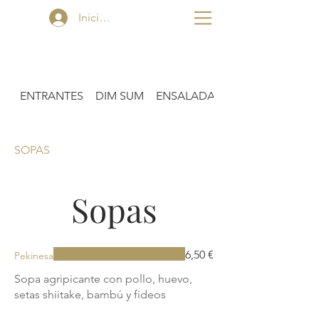
Jade
Iniciar sesión
ENTRANTES
DIM SUM
ENSALADAS
SOPAS
Sopas
6,50 €
Pekinesa
Sopa agripicante con pollo, huevo,
setas shiitake, bambú y fideos